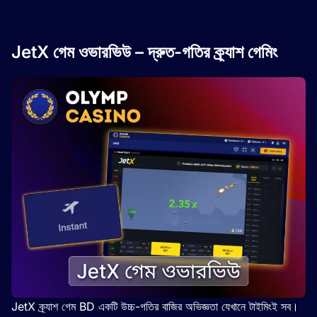
JetX গেম ওভারভিউ – দ্রুত-গতির ক্র্যাশ গেমিং
অলিম্প ক্যাসিনোতে JetX কীভাবে খেলবেন
JetX স্ট্র্যাটেজি এবং জেতার টিপস
JetX গেম ওভারভিউ – দ্রুত-গতির ক্র্যাশ গেমিং
JetX বোনাস এবং প্রোমোশনসমূহ অলিম্প ক্যাসিনোতে
মোবাইলে JetX খেলুন – যেকোনো সময়, যেকোনো জায়গা থেকে
JetX গেমে ন্যায্যতা এবং নিরাপত্তা
JetX-এ দায়িত্বশীল গেমিং
সচরাচর জিজ্ঞাসা – অলিম্প ক্যাসিনোতে JetX
JetX ক্র্যাশ গেম BD একটি উচ্চ-গতির বাজির অভিজ্ঞতা যেখানে টাইমিংই সব।