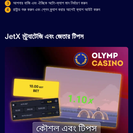
আপনার বাজি এবং ঐচ্ছিক অটো-ক্যাশ মান নির্ধারণ করুন
রাউন্ড শুরু করুন এবং প্লেন ক্র্যাশ করার আগেই ক্যাশ আউট করুন
JetX স্ট্র্যাটেজি এবং জেতার টিপস