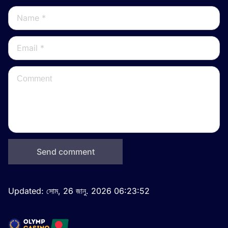
Send comment
Updated:
সোম, 26 জানু. 2026 06:23:52