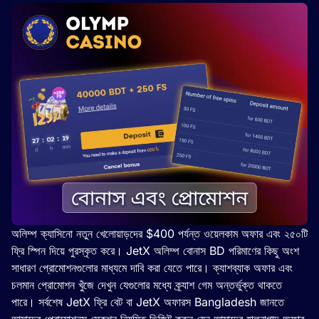
অলিম্প ক্যাসিনো নতুন খেলোয়াড়দের $400 পর্যন্ত ওয়েলকাম অফার এবং ২৫০টি
ফ্রি স্পিন দিয়ে পুরস্কৃত করে। JetX অলিম্প বোনাস BD পরিমাণের কিছু অংশ
সাধারণ প্রোমোশনগুলোর মাধ্যমে দাবি করা যেতে পারে। ক্যাশব্যাক অফার এবং
চলমান প্রোমোশন খুঁজে দেখুন যেগুলোর মধ্যে ক্র্যাশ গেম অন্তর্ভুক্ত থাকতে
পারে। সর্বশেষ JetX ফ্রি বেট বা JetX অফারস Bangladesh জানতে