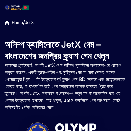
Home
JetX
অলিম্প ক্যাসিনোতে JetX গেম –
বাংলাদেশের জনপ্রিয় ক্র্যাশ গেম খেলুন
আমাদের প্ল্যাটফর্মে, আপনি JetX গেম অলিম্প ক্যাসিনো বাংলাদেশ-এর রোমাঞ্চ
অনুভব করবেন, একটি দ্রুত-গতির এবং দৃষ্টিনন্দন গেম যা সারা দেশের অনেক
খেলোয়াড়ের প্রিয়। এই উত্তেজনাপূর্ণ ক্র্যাশ গেম BD সরলতা এবং উত্তেজনাকে
একত্র করে, যা তাৎক্ষণিক জয়ী গেম ফরম্যাটের অনেক ভক্তের প্রিয় করে
তুলেছে। আপনি JetX অনলাইন বাংলাদেশ-এ নতুন হন বা অনেকদিন ধরে এই
গেমের উত্তেজনা উপভোগ করে থাকুন, JetX ক্যাসিনো গেম আপনাকে একটি
অবিস্মরণীয় গেমিং অভিজ্ঞতা দেবে।