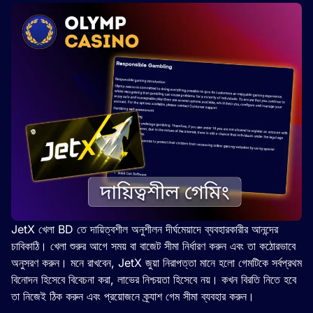
JetX খেলা BD তে দায়িত্বশীল অনুশীলন দীর্ঘমেয়াদে ব্যবহারকারীর আনন্দের
চাবিকাঠি। খেলা শুরুর আগে সময় বা বাজেট সীমা নির্ধারণ করুন এবং তা কঠোরভাবে
অনুসরণ করুন। মনে রাখবেন, JetX জুয়া নিরাপত্তা মানে হলো গেমটিকে সর্বপ্রথম
বিনোদন হিসেবে বিবেচনা করা, লাভের নিশ্চয়তা হিসেবে নয়। কখন বিরতি নিতে হবে
তা নিজেই ঠিক করুন এবং প্রয়োজনে ক্র্যাশ গেম সীমা ব্যবহার করুন।